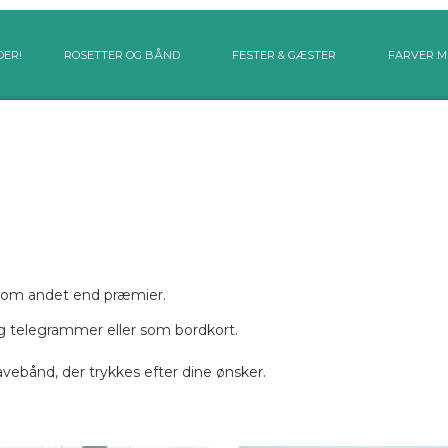
DER!
ROSETTER OG BÅND
FESTER & GÆSTER
FARVER M
s som andet end præmier.
og telegrammer eller som bordkort.
ebånd, der trykkes efter dine ønsker.