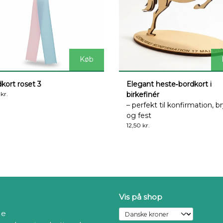
Køb
kort roset 3
Elegant heste‑bordkort i
 kr.
birkefinér
– perfekt til konfirmation, br
og fest
12,50 kr.
Vis på shop
de