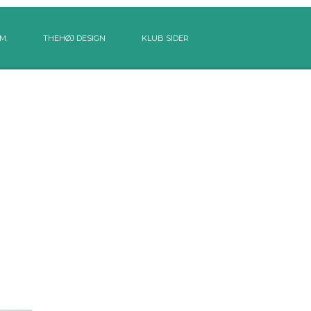
M.
THEHØJ DESIGN
KLUB SIDER