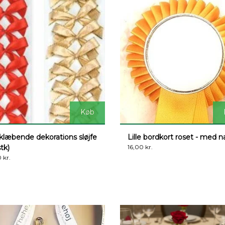
Køb
klæbende dekorations sløjfe
Lille bordkort roset - med 
stk)
16,00 kr.
 kr.