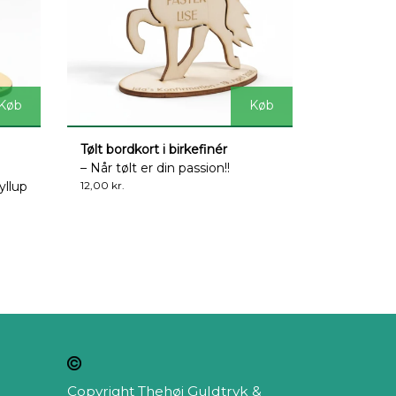
Køb
Køb
Tølt bordkort i birkefinér
– Når tølt er din passion!!
yllup
12,00 kr.
Copyright Thehøj Guldtryk &