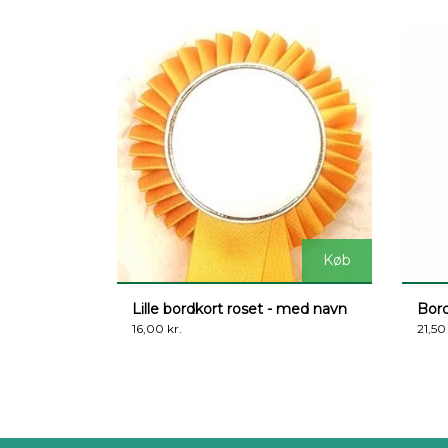
Køb
Lille bordkort roset - med navn
Bord
16,00 kr.
21,50