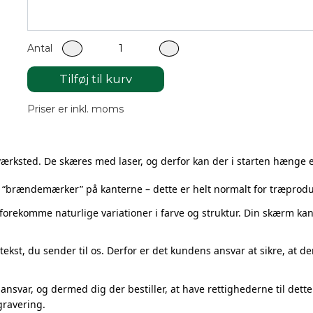
Specifikationer:
Metode: laserskåret & graveret
Antal
Materiale: 3 mm birkefinér af høj kvalitet
Størrelse: 10*8 cm (B*H)
Tilføj til kurv
Sådan bestiller du
Priser er inkl. moms
Vælg antal
Vælg det antal bordkort, du ønsker.
Vælg om du ønsker gravering af navne
 værksted. De skæres med laser, og derfor kan der i starten hænge 
Tilvalg: Gravering af navn på hvert bordkort (+
1
,50 kr/s
 “brændemærker” på kanterne – dette er helt normalt for træprodu
Vælg om du ønsker gravering af tekst på basen
Tilvalg: Gravering af tekst på basen (+
1
,50 kr/stk
).
 forekomme naturlige variationer i farve og struktur. Din skærm ka
Indsend navneliste
Hvis du ønsker gravering af navne på hestene, uploades
ekst, du sender til os. Derfor er det kundens ansvar at sikre, at der 
er gennemført.
ansvar, og dermed dig der bestiller,
at have rettighederne til dette
gravering.