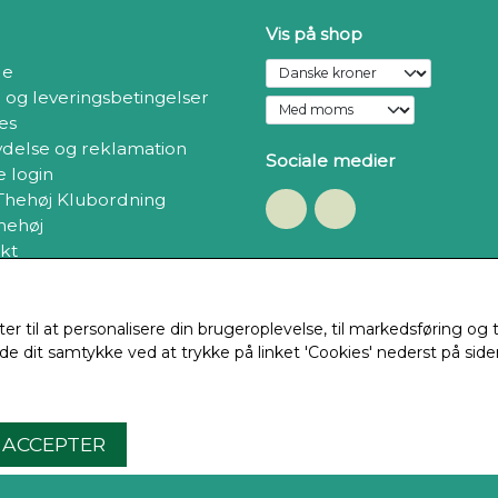
Vis på shop
de
- og leveringsbetingelser
es
ydelse og reklamation
Sociale medier
 login
 Thehøj Klubordning
hehøj
kt
Modtag vores nyhedsbrev v
mail
ter til at personalisere din brugeroplevelse, til markedsføring o
Ti
e dit samtykke ved at trykke på linket 'Cookies' nederst på side
ACCEPTER