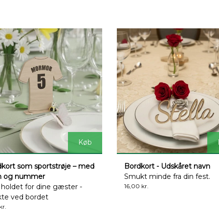
Køb
kort som sportstrøje – med
Bordkort - Udskåret navn
n og nummer
Smukt minde fra din fest.
holdet for dine gæster -
16,00 kr.
kte ved bordet
kr.