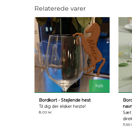
Relaterede varer
Køb
Bordkort - Stejlende hest
Bord
Til dig der elsker heste!
nav
8,00 kr.
Sæt 
dire
11,50 