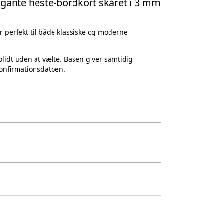
egante heste‑bordkort skåret i
3 mm
ser perfekt til både klassiske og moderne
solidt uden at vælte. Basen giver samtidig
konfirmationsdatoen.
hest og base, så bordkortene kommer klar til
.m.