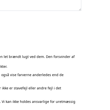
en let brændt lugt ved dem. Den forsvinder af
tk
).
kter.
n også vise farverne anderledes end de
 en navneliste i et separat dokument, når ordren
ikke er stavefejl eller andre fejl i det
. Vi kan ikke holdes ansvarlige for uretmæssig