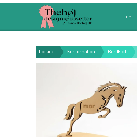
NYHE
Forside
Konfirmation
Bordkort