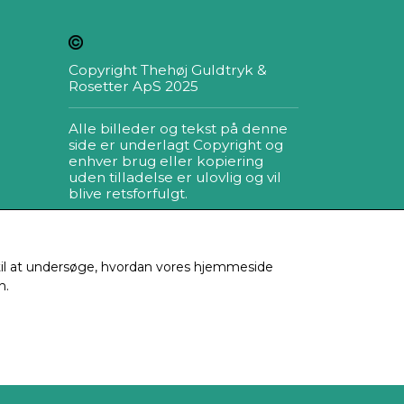
Copyright Thehøj Guldtryk &
Rosetter ApS 2025
Alle billeder og tekst på denne
side er underlagt Copyright og
enhver brug eller kopiering
uden tilladelse er ulovlig og vil
blive retsforfulgt.
ia e-
g til at undersøge, hvordan vores hjemmeside
lmeld
n.