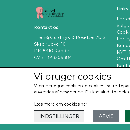
Links
Forsi
Salgs
Kontakt os
Cooki
Thehøj Guldtryk & Rosetter ApS
Fortr
Skrejrupvej 10
Kunde
DK-8410 Rønde
NYT!!
CVR: DK32093841
Om T
Konta
Tlf: + 45 98854439
Vi bruger cookies
Send mail
Vi bruger egne cookies og cookies fra tredjepar
anvendes af besøgende. Du kan altid tilbagekald
Læs mere om cookies her
INDSTILLINGER
AFVIS