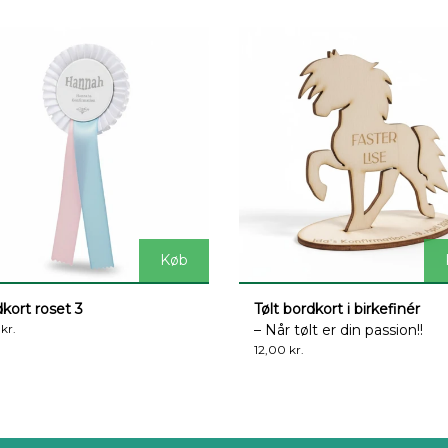
Køb
kort roset 3
Tølt bordkort i birkefinér
 kr.
– Når tølt er din passion!!
12,00 kr.