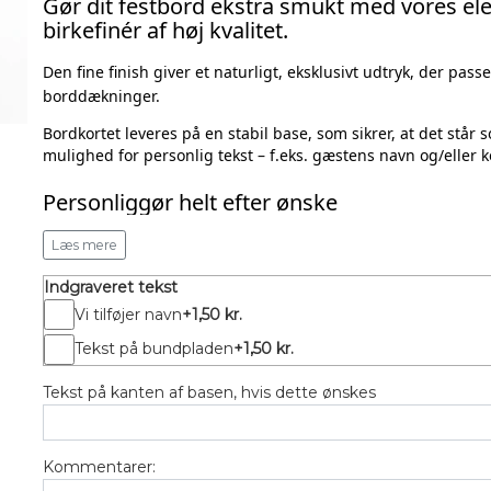
Gør dit festbord ekstra smukt med vores el
birkefinér
af høj kvalitet.
Den fine finish giver et naturligt, eksklusivt udtryk, der pas
borddækninger.
Bordkortet leveres på en stabil base, som sikrer, at det står 
mulighed for personlig tekst – f.eks. gæstens navn og/eller 
Personliggør helt efter ønske
Du kan enten:
Læs mere
- Skrive navnene selv og eventuelt farvelægge hesten eller
- Lade os gøre arbejdet for dig – vi kan skrive navn på både 
Indgraveret tekst
brug.
Vi tilføjer navn
+1,50 kr.
Hvorfor vælge vores bordkort?
Tekst på bundpladen
+1,50 kr.
Smukt og elegant nordisk design
Tekst på kanten af basen, hvis dette ønskes
Produceret i 3 mm birkefinér med lækker finish
Stabil base, der står sikkert på bordet
Mulighed for personlig gravering/tekst
Kommentarer:
Ideelt til konfirmationer, heste­temaer, dåb, bryllupper m