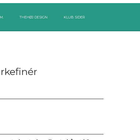
M.
THEHØJ DESIGN
KLUB SIDER
rkefinér