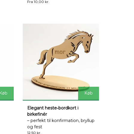
Fra 10,00 kr.
Køb
Køb
Elegant heste‑bordkort i
birkefinér
– perfekt til konfirmation, bryllup
og fest
12,50 kr.