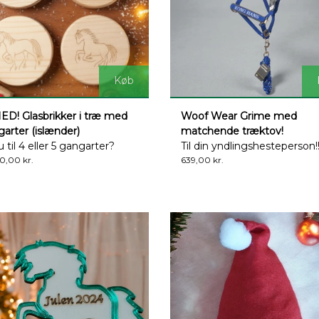
Køb
D! Glasbrikker i træ med
Woof Wear Grime med
arter (islænder)
matchende træktov!
u til 4 eller 5 gangarter?
Til din yndlingshesteperson!
0,00 kr.
639,00 kr.