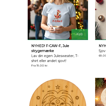
Køb
NYHED! F-CAW-F, Jule
NYH
strygemærke
Sjov
Lav din egen Julesweater, T-
69,00
shirt eller andet sjovt!
Fra 19,00 kr.