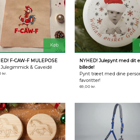
Køb
ED! F-CAW-F MULEPOSE
NYHED! Julepynt med dit 
 Julegimmick & Gaveidé
billede!
 kr.
Pynt træet med dine perso
favoritter!
69,00 kr.