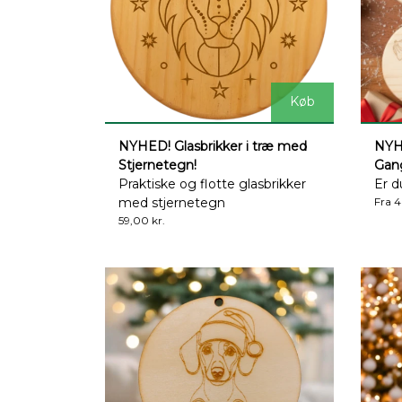
Køb
NYHED! Glasbrikker i træ med
NYHE
Stjernetegn!
Gang
Praktiske og flotte glasbrikker
Er d
med stjernetegn
Fra 4
59,00 kr.