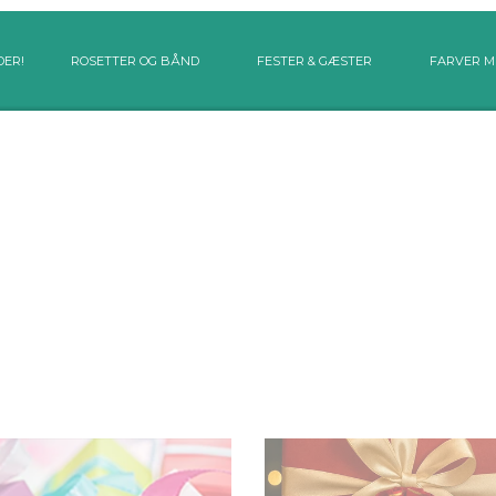
DER!
ROSETTER OG BÅND
FESTER & GÆSTER
FARVER M