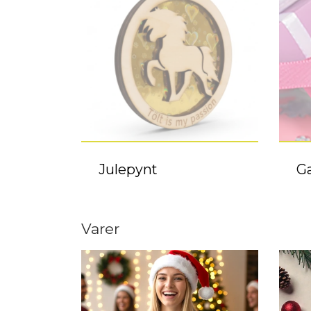
Julepynt
Ga
Varer