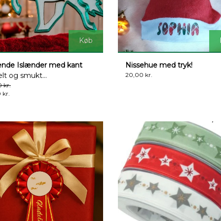
Køb
ende Islænder med kant
Nissehue med tryk!
lt og smukt...
20,00 kr.
 kr.
 kr.