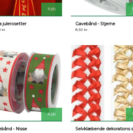
Køb
ra julerosetter
Gavebånd - Stjerne
 kr.
8,50 kr.
Køb
bånd - Nisse
Selvklæbende dekorations s