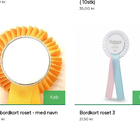
 kr.
( 10stk)
35,00 kr.
Køb
e bordkort roset - med navn
Bordkort roset 3
 kr.
21,50 kr.