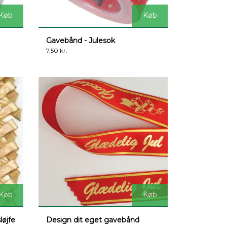
Køb
Køb
Gavebånd - Julesok
7,50 kr.
Køb
Køb
løjfe
Design dit eget gavebånd