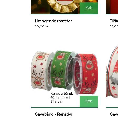
Køb
Hængende rosetter
Til/f
20,00 kr.
25,00
Køb
Gavebånd - Rensdyr
Gave