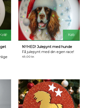
Køb
Køb
eget
NYHED! Julepynt med hunde
Få julepynt med din egen race!
nlige
49,00 kr.