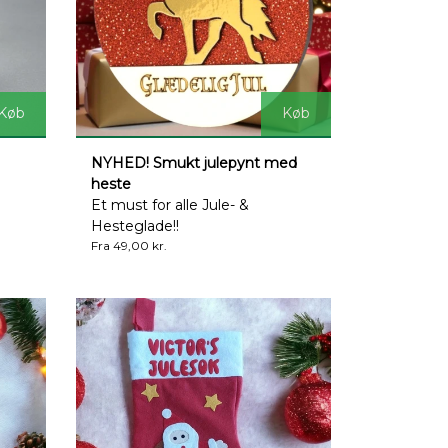
Køb
Køb
NYHED! Smukt julepynt med
heste
!
Et must for alle Jule- &
Hesteglade!!
Fra 49,00 kr.