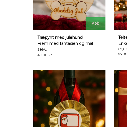
Køb
Træpynt med julehund
Tølt
Frem med fantasien og mal
Enke
selv...
69,00
55,00
49,00 kr.