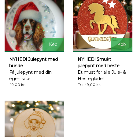
Køb
Køb
NYHED! Julepynt med
NYHED! Smukt
hunde
julepynt med heste
Få julepynt med din
Et must for alle Jule- &
egen race!
Hesteglade!!
49,00 kr.
Fra 49,00 kr.