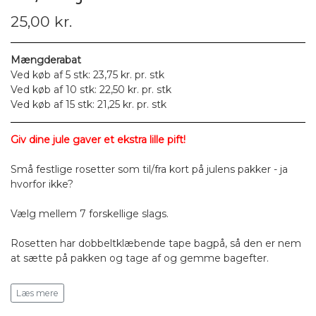
25,00 kr.
Mængderabat
Ved køb af 5 stk: 23,75 kr. pr. stk
Ved køb af 10 stk: 22,50 kr. pr. stk
Ved køb af 15 stk: 21,25 kr. pr. stk
Giv dine jule gaver et ekstra lille pift!
Små festlige rosetter som til/fra kort på julens pakker - ja
hvorfor ikke?
Vælg mellem 7 forskellige slags.
Rosetten har dobbeltklæbende tape bagpå, så den er nem
at sætte på pakken og tage af og gemme bagefter.
Motivet til knappen leveres på et ark, så det er nemt at
Læs mere
skrive på og derefter sætte det på rosetten.