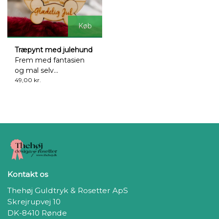
Køb
Træpynt med julehund
Frem med fantasien
og mal selv...
49,00 kr.
Kontakt os
Thehøj Guldtryk & Rosetter ApS
Skrejrupvej 10
DK-8410 Rønde