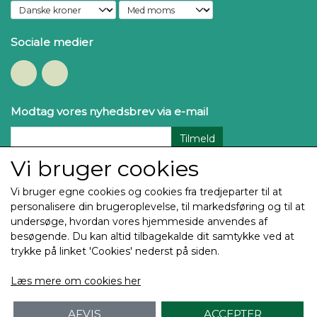
Sociale medier
Modtag vores nyhedsbrev via e-mail
Tilmeld
Vi bruger cookies
Vi bruger egne cookies og cookies fra tredjeparter til at
personalisere din brugeroplevelse, til markedsføring og til at
undersøge, hvordan vores hjemmeside anvendes af
besøgende. Du kan altid tilbagekalde dit samtykke ved at
trykke på linket 'Cookies' nederst på siden.
Copyright Thehøj Guldtryk & Rosetter ApS 2025
Læs mere om cookies her
Alle billeder og tekst på denne side er underlagt
Copyright og enhver brug eller kopiering uden
AFVIS
ACCEPTER
tilladelse er ulovlig og vil blive retsforfulgt.