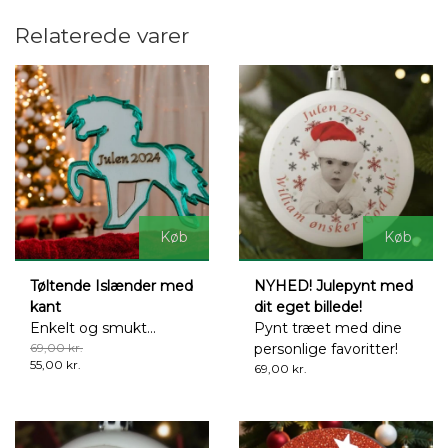
Relaterede varer
Køb
Køb
Tøltende Islænder med
NYHED! Julepynt med
kant
dit eget billede!
Enkelt og smukt...
Pynt træet med dine
69,00 kr.
personlige favoritter!
55,00 kr.
69,00 kr.