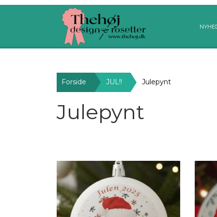
NYHE
Forside
JUL!!
Julepynt
Julepynt