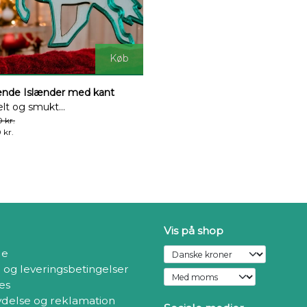
Køb
ende Islænder med kant
lt og smukt...
 kr.
 kr.
Vis på shop
de
- og leveringsbetingelser
es
ydelse og reklamation