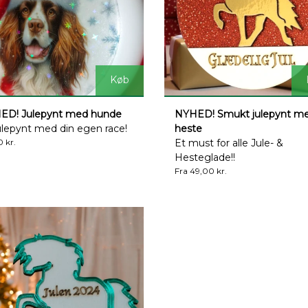
Køb
ED! Julepynt med hunde
NYHED! Smukt julepynt m
ulepynt med din egen race!
heste
 kr.
Et must for alle Jule- &
Hesteglade!!
Fra 49,00 kr.