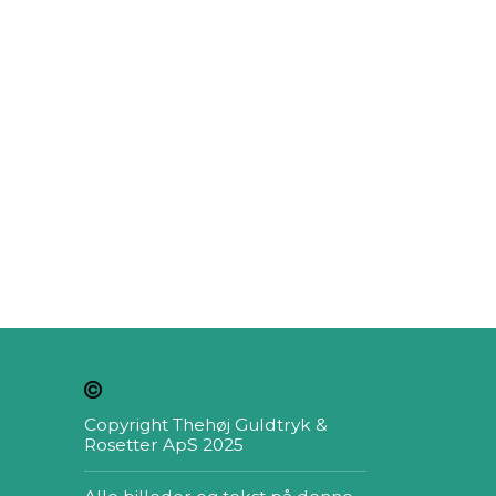
Copyright Thehøj Guldtryk &
Rosetter ApS 2025