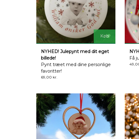
Køb
NYHED! Julepynt med dit eget
NYH
billede!
Få j
Pynt træet med dine personlige
49,00
favoritter!
69,00 kr.