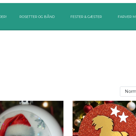
DER!
ROSETTER OG BÅND
FESTER & GÆSTER
FARVER M