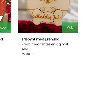
Køb
Køb
ed
Træpynt med julehund
Frem med fantasien og mal
selv...
49,00 kr.