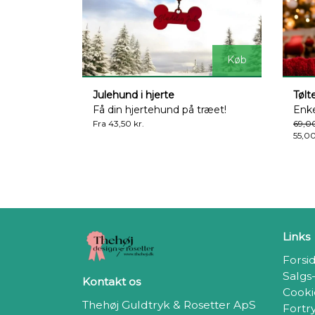
Køb
Julehund i hjerte
Tølt
Få din hjertehund på træet!
Enke
Fra 43,50 kr.
69,00
55,00
Links
Forsi
Salgs
Kontakt os
Cooki
Thehøj Guldtryk & Rosetter ApS
Fortr