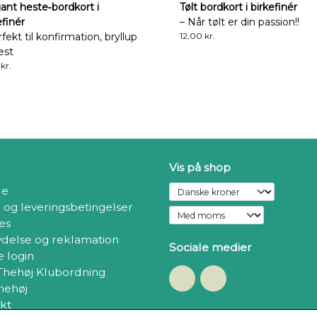
ant heste‑bordkort i
Tølt bordkort i birkefinér
efinér
– Når tølt er din passion!!
rfekt til konfirmation, bryllup
12,00 kr.
est
 kr.
Vis på shop
de
- og leveringsbetingelser
es
ydelse og reklamation
Sociale medier
 login
 Thehøj Klubordning
hehøj
kt
Modtag vores nyhedsbrev v