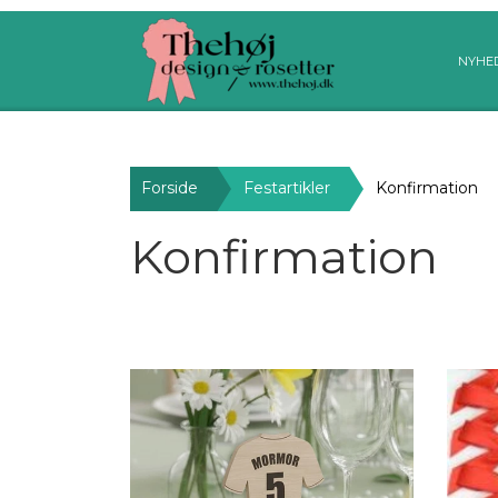
NYHE
Forside
Festartikler
Konfirmation
Konfirmation