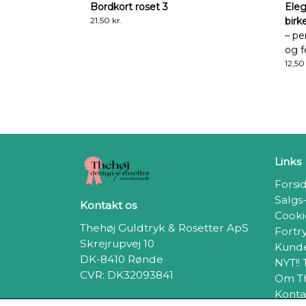
Bordkort roset 3
Eleg
21,50 kr.
birk
– pe
og f
12,50
Links
Forsi
Salgs
Kontakt os
Cooki
Thehøj Guldtryk & Rosetter ApS
Fortr
Skrejrupvej 10
Kunde
DK-8410 Rønde
NYT!!
CVR: DK32093841
Om T
Konta