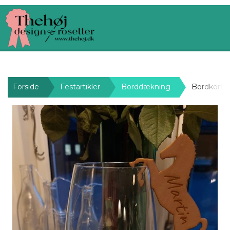
Forside
Festartikler
Borddækning
Bordkort -