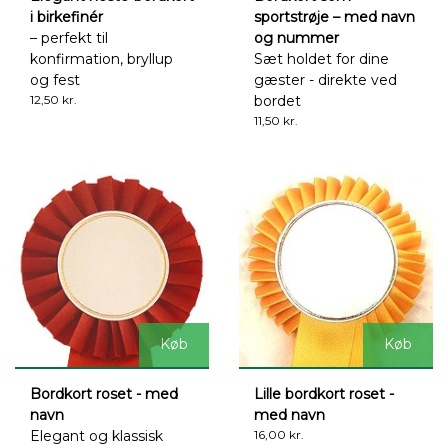
i birkefinér
sportstrøje – med navn
– perfekt til
og nummer
konfirmation, bryllup
Sæt holdet for dine
og fest
gæster - direkte ved
12,50 kr.
bordet
11,50 kr.
Køb
Køb
Bordkort roset - med
Lille bordkort roset -
navn
med navn
Elegant og klassisk
16,00 kr.