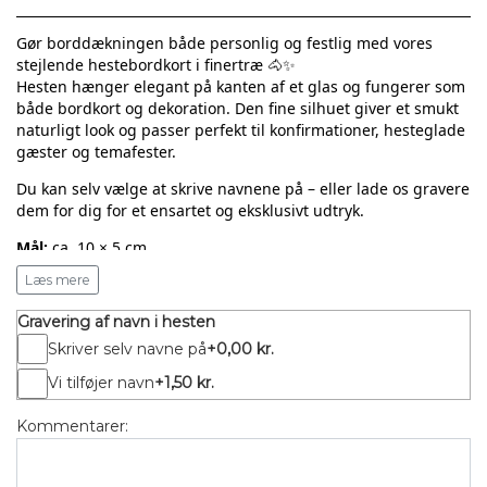
Gør borddækningen både personlig og festlig med vores
stejlende hestebordkort i finertræ 🐴✨
Hesten hænger elegant på kanten af et glas og fungerer som
både bordkort og dekoration. Den fine silhuet giver et smukt
naturligt look og passer perfekt til konfirmationer, hesteglade
gæster og temafester.
Du kan selv vælge at skrive navnene på – eller lade os gravere
dem for dig for et ensartet og eksklusivt udtryk.
Mål:
ca. 10 × 5 cm
Tykkelse:
3 mm
Læs mere
Materiale:
Fineret Biketræ
Gravering af navn i hesten
Sådan bestiller du
Skriver selv navne på
+0,00 kr.
Vælg antal
Vi tilføjer navn
+1,50 kr.
Vælg det antal bordkort, du ønsker.
Kommentarer:
Vælg om du ønsker gravering af navne
Tilvalg: Gravering af navn på hvert bordkort (+ 1,50
kr/stk).