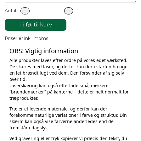
Indsend navneliste
Antal
Hvis du ønsker gravering af navne på hestene, uploades
en navneliste i et separat dokument, når ordren er
Tilføj til kurv
gennemført.
Priser er inkl. moms
OBS! Vigtig information
Alle produkter laves efter ordre på vores eget værksted.
De skæres med laser, og derfor kan der i starten hænge
en let brændt lugt ved dem. Den forsvinder af sig selv
over tid.
Laser­skæring kan også efterlade små, mørkere
“brændemærker” på kanterne – dette er helt normalt for
træprodukter.
Træ er et levende materiale, og derfor kan der
forekomme naturlige variationer i farve og struktur. Din
skærm kan også vise farverne anderledes end de
fremstår i dagslys.
Ved gravering eller tryk kopierer vi præcis den tekst, du