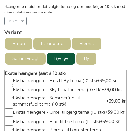
Hængerne matcher det valgte tema og der medfølger 10 stk med
dine valgfri navne og dato.
Læs mere
Skal du bruge flere hængere kan disse tilkøbes og du vælger selv
om du vil have dem med graveret tekst, eller "blanke" som du selv
Variant
kan skrive på.
Ballon
Familie træ
Blomst
Hvis du ønsker dem blanke, skriver du dette i kommentarfeltet og
ellers angiver du navne som anvist.
Sommerfugl
Bjerge
By
Ekstra hængere (sæt á 10 stk)
Ekstra hængere - Hus til By tema (10 stk)
+39,00 kr.
Ekstra hængere - Sky til ballontema (10 stk)
+39,00 kr.
Ekstra hængere - Sommerfugl til
+39,00 kr.
sommerfugl tema (10 stk)
Ekstra hængere - Cirkel til bjerg tema (10 stk)
+39,00 kr.
Ekstra hængere - Blad til Træ tema (10 stk)
+39,00 kr.
Ekstra hængere - Blomst til blomster tema