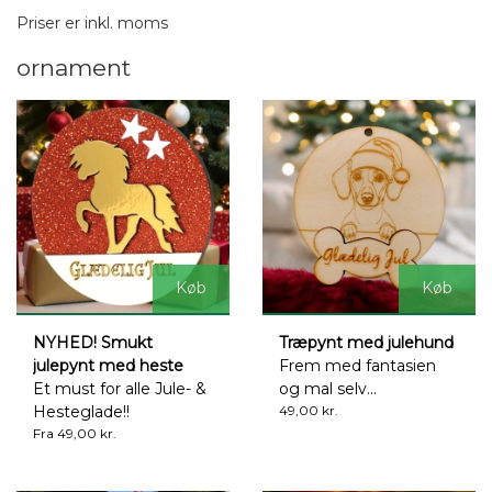
Priser er inkl. moms
ornament
Køb
Køb
NYHED! Smukt
Træpynt med julehund
julepynt med heste
Frem med fantasien
Et must for alle Jule- &
og mal selv...
Hesteglade!!
49,00 kr.
Fra 49,00 kr.