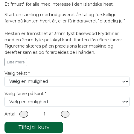
Et "must" for alle med interesse i den islandske hest.
Start en samling med indgraveret årstal og forskellige
farver på kanten hvert år, eller få indgraveret "glædelig jul".
Hesten er fremstillet af 3mm tykt basswood krydsfinér
med en 2mm tyk spejlakryl kant. Kanten fås i flere farver.
Figurerne skæres på en præcisions laser maskine og
derefter samles og forarbejdes de i hånden.
Mål: ca. 10*10cm
Læs mere
Efterbehandling: mat lak
Vælg tekst *
Vælg farve på kant *
Antal
Tilføj til kurv