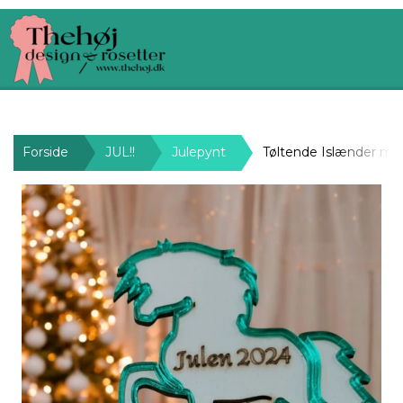
Forside
JUL!!
Julepynt
Tøltende Islænder me