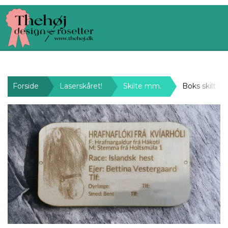
Forside
Laserskåret!
Skilte mm.
Boks skilt 1