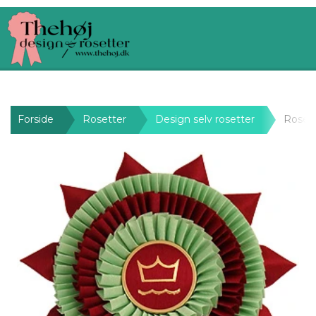
Forside
Rosetter
Design selv rosetter
Roset 