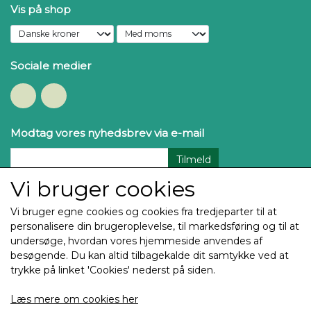
Vis på shop
Sociale medier
Modtag vores nyhedsbrev via e-mail
Tilmeld
Vi bruger cookies
Vi bruger egne cookies og cookies fra tredjeparter til at
personalisere din brugeroplevelse, til markedsføring og til at
undersøge, hvordan vores hjemmeside anvendes af
besøgende. Du kan altid tilbagekalde dit samtykke ved at
trykke på linket 'Cookies' nederst på siden.
Copyright Thehøj Guldtryk & Rosetter ApS 2025
Læs mere om cookies her
Alle billeder og tekst på denne side er underlagt