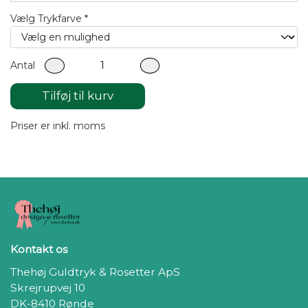
Vælg Trykfarve *
Antal
Tilføj til kurv
Priser er inkl. moms
Kontakt os
Thehøj Guldtryk & Rosetter ApS
Skrejrupvej 10
DK-8410 Rønde