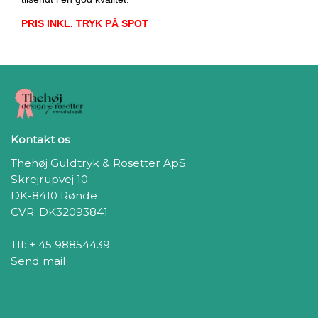
PRIS INKL. TRYK PÅ SPOT
Kontakt os
Thehøj Guldtryk & Rosetter ApS
Skrejrupvej 10
DK-8410 Rønde
CVR: DK32093841
Tlf: + 45 98854439
Send mail