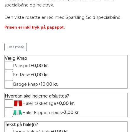
specialbånd og haletryk.
Den viste rosette er rød med Sparkling Gold specialbånd.
Prisen er inkl tryk på papspot.
Dimensioner:
Læs mere
Diameter: ca. 15cm
Totallængde: ca. 55cm
Diameter på knap i midten: 60mm
Vælg Knap
Papspot
+0,00 kr.
En Rose
+0,00 kr.
Badge knap
+10,00 kr.
Hvordan skal halerne afsluttes?
Haler takket lige
+0,00 kr.
Haler klippet i spids
+3,00 kr.
Tekst på hale(r)?
Ingen tryk på hale
+0,00 kr.