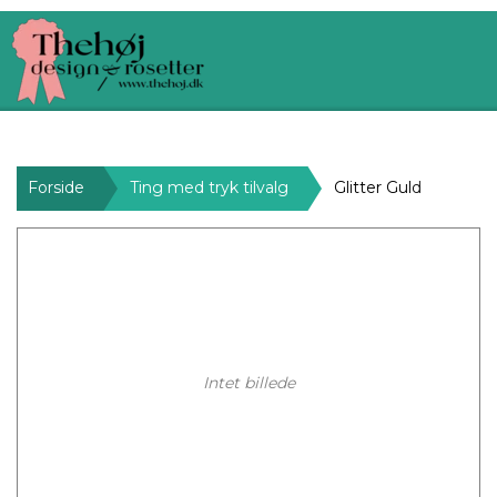
Forside
Ting med tryk tilvalg
Glitter Guld
Intet billede