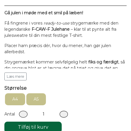
Gå julen i møde med et smil på læben!
Få fingrene i vores
ready-to-use
strygemærke med den
legendariske
F-CAW-F Julehane
– klar til at pynte alt fra
julesweatre til din mest festlige T-shirt.
Placer ham præcis dér, hvor du mener, han gør julen
allerbedst.
Strygemærket kommer selvfølgelig helt
fiks og færdigt
, så
din opgave blot er at lægge det på tøjet og give det en
omgang med strygejernet. Nemmere bliver det
Læs mere
simpelthen ikke.
Størrelse
Sådan gør du – step for step:
A4
A5
Gør tøjet klar:
Læg det på et fast og nogenlunde hårdt underlag. Sørg
Antal
for, at stoffet ligger helt glat – julemirakler sker, men
glat stof hjælper altid.
Tilføj til kurv