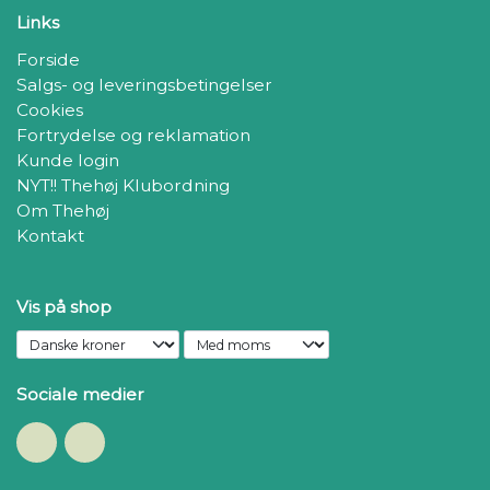
Links
Når masken er af – voilà! Din Julehane er klar til at sprede
god stemning.
Forside
Salgs- og leveringsbetingelser
Cookies
Fortrydelse og reklamation
Kunde login
NYT!! Thehøj Klubordning
Om Thehøj
Kontakt
Vis på shop
Sociale medier