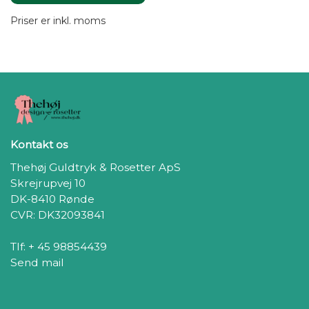
Tænd strygejernet:
150 grader – og absolut
ingen damp
. (Julehøns kan ikke
Priser er inkl. moms
lide fugt.)
Klargør motivet:
Pil det af bagsiden. Det skal sidde på den blanke
transfermaske ovenpå motivet.
Sidder det ikke helt fast? Brug et kreditkort eller
lignende til at skrabe henover – lidt kærlig økonomisk
opmuntring hjælper ofte.
Kontakt os
Placér motivet:
Thehøj Guldtryk & Rosetter ApS
Læg det der, hvor du vil have din nye juleven til at bo.
Skrejrupvej 10
Stryg det på:
DK-8410 Rønde
Læg evt. et stykke bagepapir over motivet og pres
CVR: DK32093841
strygejernet fast mod det hele i
minimum 15 sekunder
.
Godt pres = godt resultat.
Tlf: + 45 98854439
Lad det køle af:
Send mail
Træk forsigtigt transfermasken af fra et hjørne.
Driller den og slipper ikke let? Giv det lidt mere varme
og tryk, og gentag trin 5.