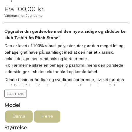
Fra 100,00 kr.
Varenummer: Jubi-dame
Opgrader din garderobe med den nye alsidige og slidstærke
klub T-shirt fra Pitch Stone!
Den er lavet af 100% robust polyester,
der gør den meget let og
behagelig at have på, samtidigt med at den har et
klassisk,
enkelt design med rund hals og korte ærmer.
Rib i ærmerne sikrer en behagelig pasform, mens den børstede
inderside gør t-shirten ekstra blød og komfortabel.
Denne t-shirt er åndbar og svedtransporterende, hvilket gør den
perfekt til både aktive dage og afslappet hverdagsbrug. Oplev
komfort og holdbarhed med Pitch Stone Recycle t-shirt.
Læs mere
Model
Dame
Herre
Størrelse