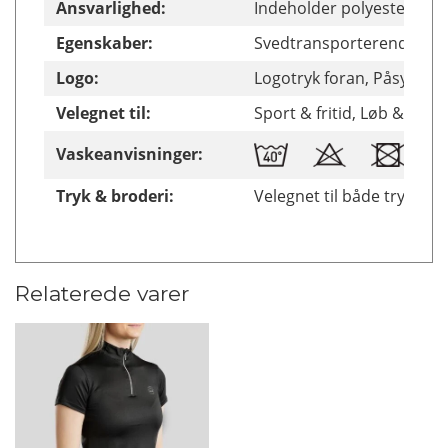
Ansvarlighed:
Indeholder polyester frem
Egenskaber:
Svedtransporterende, Ån
Logo:
Logotryk foran, Påsyet lo
Velegnet til:
Sport & fritid, Løb & fitne
Vaskeanvisninger:
Tryk & broderi:
Velegnet til både tryk & b
Relaterede varer