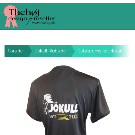
Forside
Jökull Klubside
Jubilæums kollektion