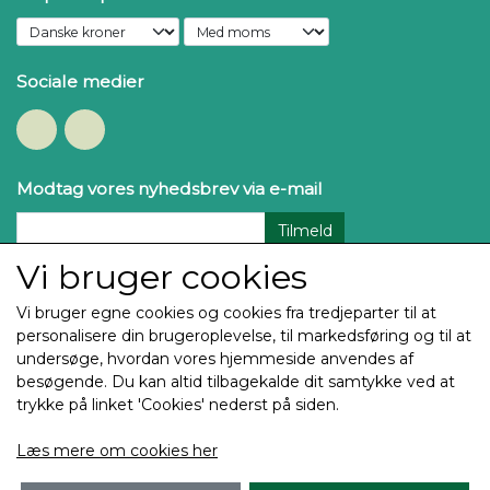
Sociale medier
Modtag vores nyhedsbrev via e-mail
Tilmeld
Vi bruger cookies
Vi bruger egne cookies og cookies fra tredjeparter til at
personalisere din brugeroplevelse, til markedsføring og til at
undersøge, hvordan vores hjemmeside anvendes af
besøgende. Du kan altid tilbagekalde dit samtykke ved at
trykke på linket 'Cookies' nederst på siden.
Copyright Thehøj Guldtryk & Rosetter ApS 2025
Læs mere om cookies her
Alle billeder og tekst på denne side er underlagt
Copyright og enhver brug eller kopiering uden