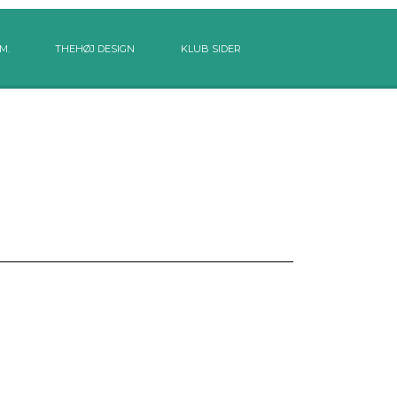
M.
THEHØJ DESIGN
KLUB SIDER