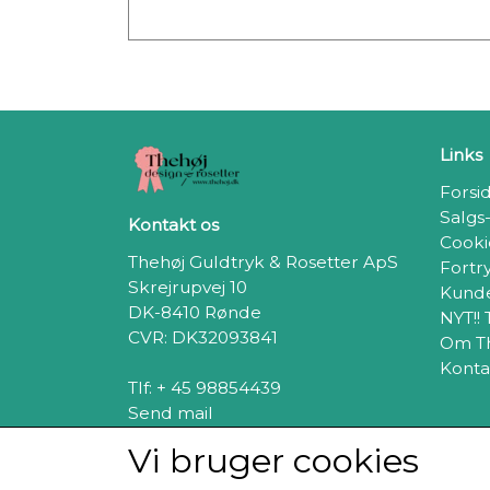
Links
Forsi
Salgs
Kontakt os
Cooki
Thehøj Guldtryk & Rosetter ApS
Fortr
Skrejrupvej 10
Kunde
DK-8410 Rønde
NYT!!
CVR: DK32093841
Om T
Konta
Tlf: + 45 98854439
Send mail
Vi bruger cookies