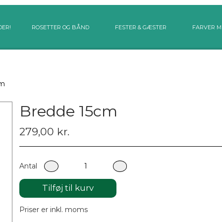
DER!
ROSETTER OG BÅND
FESTER & GÆSTER
FARVER M
cm
Bredde 15cm
279,00 kr.
Antal
Tilføj til kurv
Priser er inkl. moms