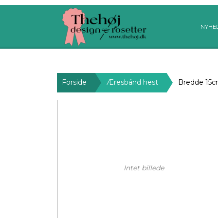
NYHE
Forside
Æresbånd hest
Bredde 15
Intet billede