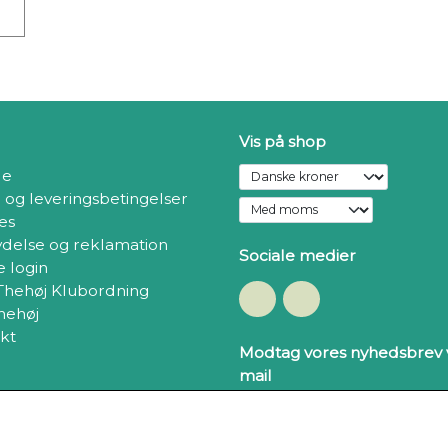
Vis på shop
de
- og leveringsbetingelser
es
ydelse og reklamation
Sociale medier
 login
 Thehøj Klubordning
hehøj
kt
Modtag vores nyhedsbrev v
mail
Ti