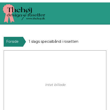
Forside
1 slags specialbånd i rosetten
Intet billede