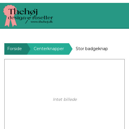
Forside
Centerknapper
Stor badgeknap
Intet billede