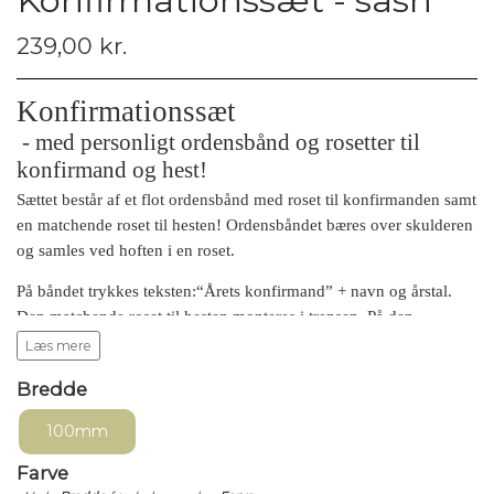
Konfirmationssæt - sash
239,00 kr.
Konfirmationssæt
- med personligt ordensbånd og rosetter til
konfirmand og hest!
Sættet består af et flot ordensbånd med roset til konfirmanden samt
en matchende roset til hesten! Ordensbåndet bæres over skulderen
og samles ved hoften i en roset.
På båndet trykkes teksten:“Årets konfirmand” + navn og årstal.
Den matchende roset til hesten monteres i trensen. På den
midterste hale på hesterosetten kan der også trykkes tekst – fx
Læs mere
konfirmandens navn, hestens navn eller årstal. Det giver et smukt
Bredde
og gennemført udtryk og skaber nogle helt særlige billeder fra
dagen.
100mm
Sættet indeholder
Farve