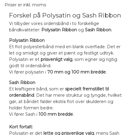
illustration.
Produktets faktiske udseende og dimensioner kan derfor afvige fra
Priser er inkl. moms
billederne.
Forskel på Polysatin og Sash Ribbon
Vi tilbyder vores ordensbånd i to forskellige
båndkvaliteter:
Polysatin Ribbon
og
Sash Ribbon
.
Polysatin Ribbon
Et flot polyesterbånd med en blank overflade. Det er
let og smidigt og giver et pænt og festligt udtryk.
Polysatin er et
prisvenligt valg
, som egner sig rigtig
godt til ordensbånd.
Vi fører polysatin i
70 mm og 100 mm bredde
.
Sash Ribbon
Et kraftigere bånd, som er
specielt fremstillet til
ordensbånd
. Det har mere struktur og tyngde, hvilket
gør, at båndet falder ekstra flot over skulderen og
holder formen bedre.
Vi fører Sash i
100 mm bredde
.
Kort fortalt:
Polysatin er det
lette og prisvenlige valg
, mens Sash