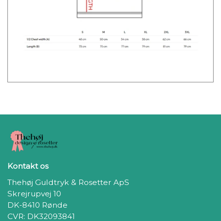
Kontakt os
Thehøj Guldtryk & Rosetter ApS
Skrejrupvej 10
DK-8410 Rønde
CVR: DK32093841