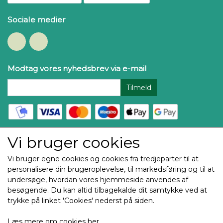
Sociale medier
Modtag vores nyhedsbrev via e-mail
Tilmeld
Vi bruger cookies
Vi bruger egne cookies og cookies fra tredjeparter til at
personalisere din brugeroplevelse, til markedsføring og til at
Copyright Thehøj Guldtryk & Rosetter ApS 2025
undersøge, hvordan vores hjemmeside anvendes af
besøgende. Du kan altid tilbagekalde dit samtykke ved at
Alle billeder og tekst på denne side er underlagt
trykke på linket 'Cookies' nederst på siden.
Copyright og enhver brug eller kopiering uden
tilladelse er ulovlig og vil blive retsforfulgt.
Læs mere om cookies her