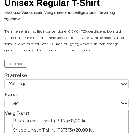
Unisex Regular T-Shirt
Med Nose Work citater. Vælg mellem forskellige citater, farver, og
trykfarve.
T-shirten er fremstillet i konventionel OEKO-TEX certificeret bomuld.
Garnet til denne t-shirt er nøje udvalgt for at sikre samme høje kvalitet
som i alle vores produkter. Du kan bruge og vaske t-shirten mange
gange uden væsentlige ændringer i farve og form.
Ærmer og bund er omsluttet med dobbeltsyning, der giver et enkelt
Læs mere
look. Nakkeribben er lavet af 1x1 bomuldsribbe afsluttet med
Størrelse
dobbeltsyning, der hjælper med at bevare halsens form.
I nakken sidder en lille størrelses etiket i venstre side af halsen og i venstre
sidesøm er der en lille vaskemærke med produktnavn og
Farve
vaskeanvisning.
Materiale: 100% bomuld
Vælg T-shirt
Vægt: 165gsm
Basis Unisex T-shirt (FS165)
+0,00 kr.
Shape Unisex T-shirt (FST313)
+20,00 kr.